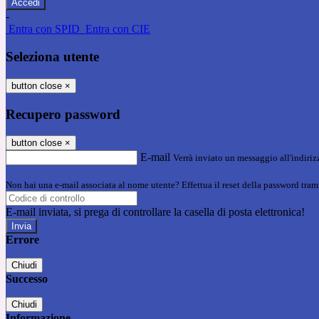
-
Entra con SPID
Entra con CIE
Seleziona utente
button close
×
Recupero password
button close
×
E-mail
Verrà inviato un messaggio all'indirizz
Non hai una e-mail associata al nome utente? Effettua il reset della password tram
E-mail inviata, si prega di controllare la casella di posta elettronica!
Errore
Chiudi
Successo
Chiudi
Informazione