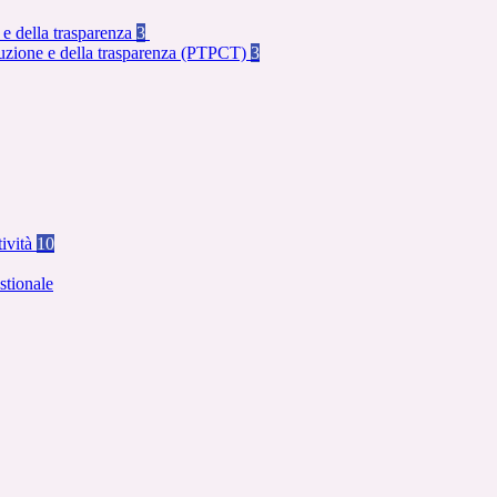
 e della trasparenza
3
rruzione e della trasparenza (PTPCT)
3
tività
10
stionale