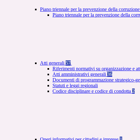
Piano triennale per la prevenzione della corruzione
Piano triennale per la prevenzione della co
Atti generali
57
Riferimenti normativi su organizzazione e at
Atti amministrativi generali
36
Documenti di programmazione strategico-ge
Statuti e leggi regionali
Codice disciplinare e codice di condotta
2
Oneri informativi per cittadini e imprese
1