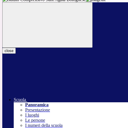
close
Scuola
Panoramica
Presentazione
I luoghi
Le persone
I numeri della scuola