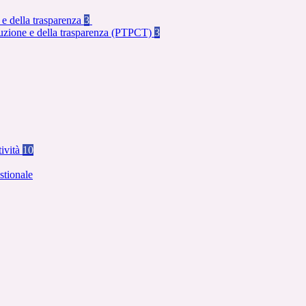
 e della trasparenza
3
rruzione e della trasparenza (PTPCT)
3
tività
10
stionale