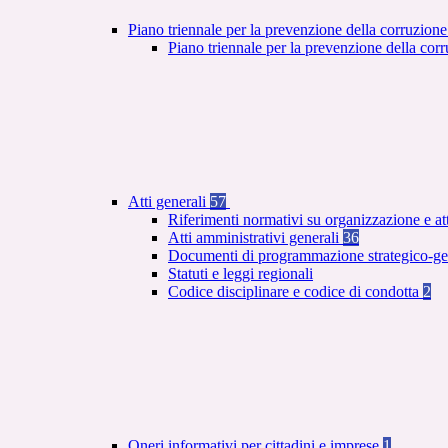
Piano triennale per la prevenzione della corruzione
Piano triennale per la prevenzione della co
Atti generali
57
Riferimenti normativi su organizzazione e at
Atti amministrativi generali
36
Documenti di programmazione strategico-ge
Statuti e leggi regionali
Codice disciplinare e codice di condotta
2
Oneri informativi per cittadini e imprese
1