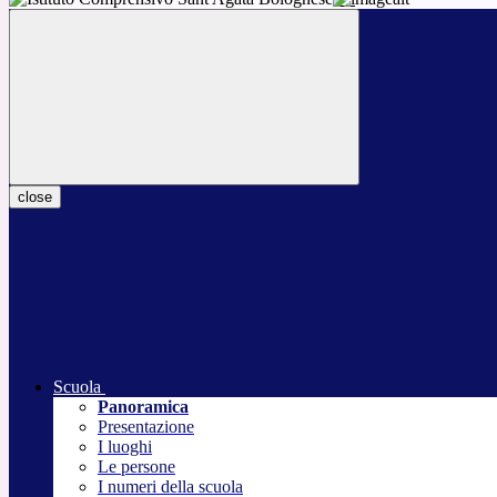
close
Scuola
Panoramica
Presentazione
I luoghi
Le persone
I numeri della scuola