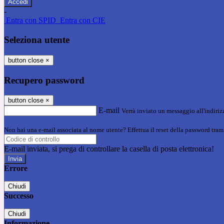
-
Entra con SPID
Entra con CIE
Seleziona utente
button close
×
Recupero password
button close
×
E-mail
Verrà inviato un messaggio all'indirizz
Non hai una e-mail associata al nome utente? Effettua il reset della password tram
E-mail inviata, si prega di controllare la casella di posta elettronica!
Errore
Chiudi
Successo
Chiudi
Informazione