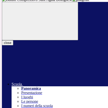
close
Scuola
Panoramica
Presentazione
I luoghi
Le persone
I numeri della scuola