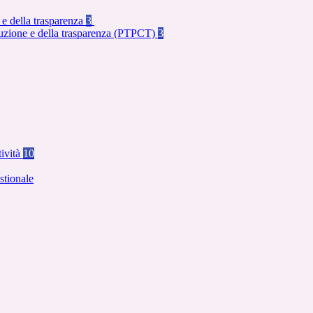
 e della trasparenza
3
rruzione e della trasparenza (PTPCT)
3
tività
10
stionale