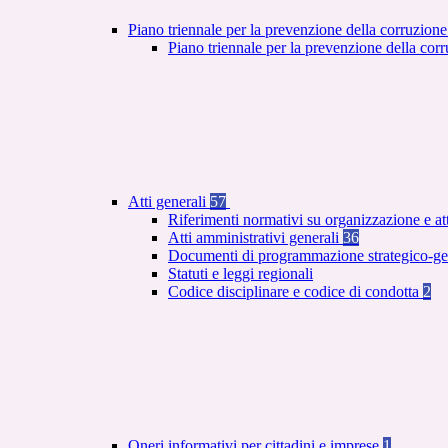
Piano triennale per la prevenzione della corruzione
Piano triennale per la prevenzione della co
Atti generali
57
Riferimenti normativi su organizzazione e at
Atti amministrativi generali
36
Documenti di programmazione strategico-ge
Statuti e leggi regionali
Codice disciplinare e codice di condotta
2
Oneri informativi per cittadini e imprese
1