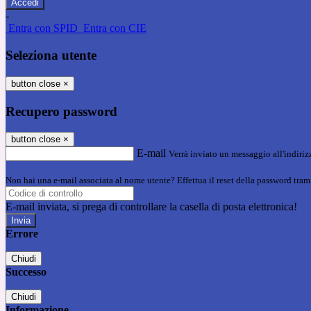
-
Entra con SPID
Entra con CIE
Seleziona utente
button close
×
Recupero password
button close
×
E-mail
Verrà inviato un messaggio all'indirizz
Non hai una e-mail associata al nome utente? Effettua il reset della password tram
E-mail inviata, si prega di controllare la casella di posta elettronica!
Errore
Chiudi
Successo
Chiudi
Informazione